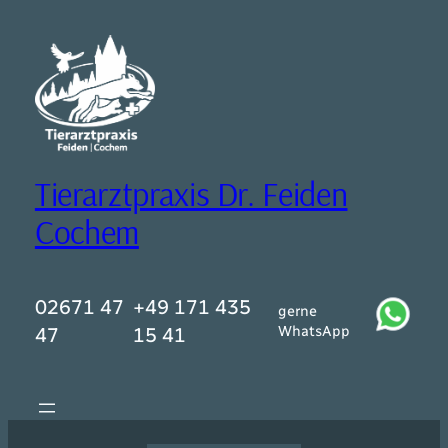
Zum
Inhalt
springen
Tierarztpraxis Dr. Feiden
Cochem
02671 47
+49 171 435
gerne
WhatsApp
47
15 41