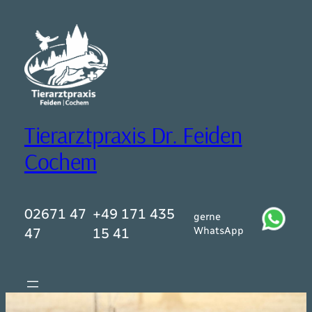
Zum
Inhalt
springen
Tierarztpraxis Dr. Feiden
Cochem
02671 47
+49 171 435
gerne
WhatsApp
47
15 41